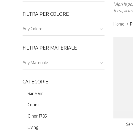
“
Apri la po
terra, al ta
FILTRA PER COLORE
Home
P
Any Colore
FILTRA PER MATERIALE
Any Materiale
CATEGORIE
Bar e Vini
Cucina
Ginori1735
Ser
Living