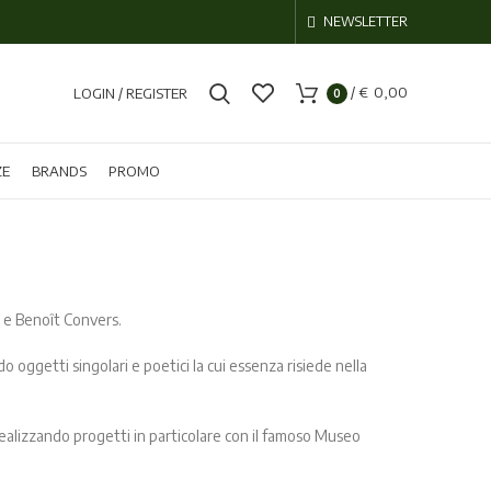
NEWSLETTER
/
€
0,00
LOGIN / REGISTER
0
ZE
BRANDS
PROMO
l e Benoît Convers.
o oggetti singolari e poetici la cui essenza risiede nella
realizzando progetti in particolare con il famoso Museo