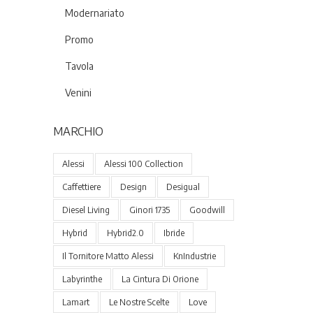
Modernariato
Promo
Tavola
Venini
MARCHIO
Alessi
Alessi 100 Collection
Caffettiere
Design
Desigual
Diesel Living
Ginori 1735
Goodwill
Hybrid
Hybrid2.0
Ibride
Il Tornitore Matto Alessi
KnIndustrie
Labyrinthe
La Cintura Di Orione
Lamart
Le Nostre Scelte
Love