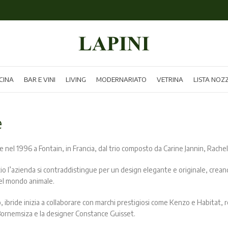
CINA
BAR E VINI
LIVING
MODERNARIATO
VETRINA
LISTA NOZ
e
e nel 1996 a Fontain, in Francia, dal trio composto da Carine Jannin, Rache
izio l’azienda si contraddistingue per un design elegante e originale, creand
el mondo animale.
 ibride inizia a collaborare con marchi prestigiosi come Kenzo e Habitat, 
rnemsiza e la designer Constance Guisset.