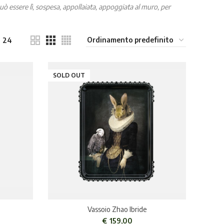
 può essere lì, sospesa, appollaiata, appoggiata al muro, per
24
SOLD OUT
e
Vassoio Zhao Ibride
€
159,00