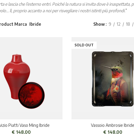
rta e lascia che l’esterno entri. Poiché la natura si invita dove è inaspettata,
volo… lì, proprio accanto a noi per risvegliare i nostri istinti più profondi.
”
roduct Marca
Ibride
Show
9
12
18
SOLD OUT
vizio Piatti Vaso Ming Ibride
Vassoio Ambrosie Ibrid
€
148,00
€
148,00