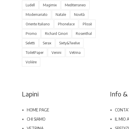
Ludell
Magimix
Mediterraneo
Modernariato
Natale
Novità
Oriente Italiano
Phonelace
Plissè
Promo
Richard Ginori
Rosenthal
Seletti
Serax
Sixty&Twelve
ToiletPaper
Venini
Vetrina
Volière
Lapini
Info & 
HOME PAGE
CONTA
CHI SIAMO
IL MIO
VETRINA
SPEDIZI