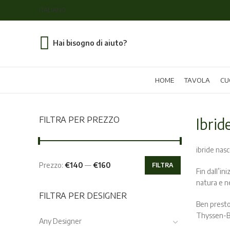
ITALIANO
Hai bisogno di aiuto?
HOME
TAVOLA
CU
FILTRA PER PREZZO
Ibrid
ibride nasc
Prezzo:
€140
—
€160
FILTRA
Fin dall’in
Prezzo
Prezzo
natura e n
Min
Max
FILTRA PER DESIGNER
Ben presto,
Thyssen-Bo
Any Designer