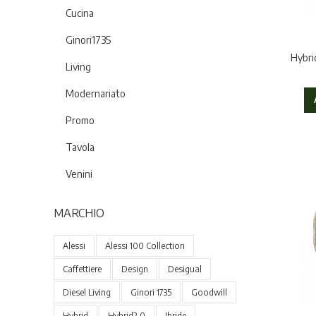
Cucina
Ginori1735
Hybri
Living
Modernariato
Promo
Tavola
Venini
MARCHIO
Alessi
Alessi 100 Collection
Caffettiere
Design
Desigual
Diesel Living
Ginori 1735
Goodwill
Hybrid
Hybrid2.0
Ibride