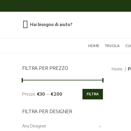
ITALIANO
Hai bisogno di aiuto?
HOME
TAVOLA
CU
FILTRA PER PREZZO
Home
P
Prezzo:
€30
—
€200
FILTRA
Prezzo
Prezzo
Min
Max
FILTRA PER DESIGNER
Any Designer