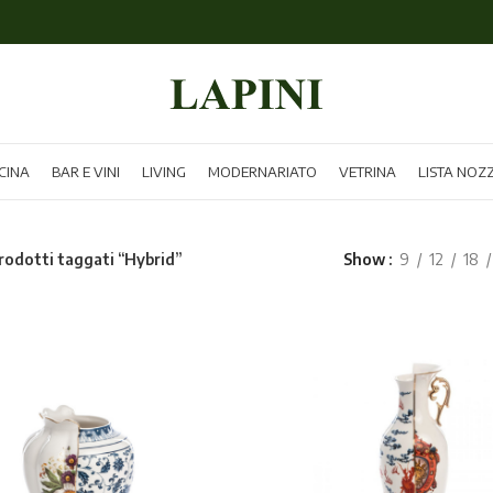
CINA
BAR E VINI
LIVING
MODERNARIATO
VETRINA
LISTA NOZ
rodotti taggati “Hybrid”
Show
9
12
18