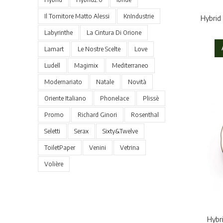
Il Tornitore Matto Alessi
KnIndustrie
Hybrid 
Labyrinthe
La Cintura Di Orione
Lamart
Le Nostre Scelte
Love
Ludell
Magimix
Mediterraneo
Modernariato
Natale
Novità
Oriente Italiano
Phonelace
Plissè
Promo
Richard Ginori
Rosenthal
Seletti
Serax
Sixty&Twelve
ToiletPaper
Venini
Vetrina
Volière
Hybri