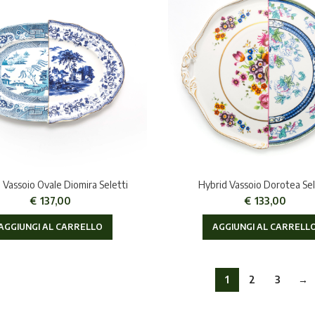
 Vassoio Ovale Diomira Seletti
Hybrid Vassoio Dorotea Sel
€
137,00
€
133,00
AGGIUNGI AL CARRELLO
AGGIUNGI AL CARRELL
1
2
3
→