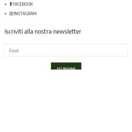
FACEBOOK
INSTAGRAM
Iscriviti alla nostra newsletter
Dichiaro di aver letto e compreso la
Privacy Policy
ed acconsento
a ricevere la newsletter.
Copyright
2020 Lapini Corso Italia 70, 52100 - Arezzo | P.IVA
01406790517 - Tel.
057520300
|
info@lapiniarezzo.it