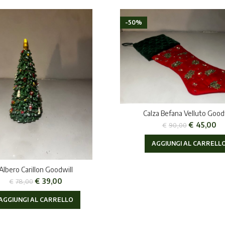
-50%
Calza Befana Velluto Good
€
45,00
€
90,00
AGGIUNGI AL CARRELL
Albero Carillon Goodwill
€
39,00
€
78,00
AGGIUNGI AL CARRELLO