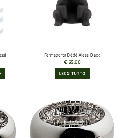
essi
Fermaporta Dédé Alessi Black
€
65,00
O
LEGGI TUTTO