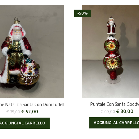
-50%
Puntale Con Santa Goodw
e Natalizia Santa Con Doni Ludell
€
30,00
€
52,00
€
60,00
€
75,00
AGGIUNGI AL CARRELL
AGGIUNGI AL CARRELLO