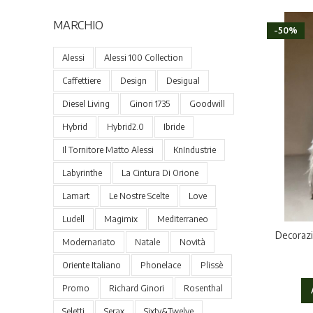
MARCHIO
-50%
Alessi
Alessi 100 Collection
Caffettiere
Design
Desigual
Diesel Living
Ginori 1735
Goodwill
Hybrid
Hybrid2.0
Ibride
Il Tornitore Matto Alessi
KnIndustrie
Labyrinthe
La Cintura Di Orione
Lamart
Le Nostre Scelte
Love
Ludell
Magimix
Mediterraneo
Decorazi
Modernariato
Natale
Novità
Oriente Italiano
Phonelace
Plissè
Promo
Richard Ginori
Rosenthal
Seletti
Serax
Sixty&Twelve