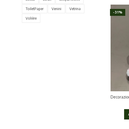
ToiletPaper
Venini
Vetrina
-31%
Volière
Decorazion