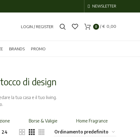
NEWSLETTER
/
€
0,00
LOGIN / REGISTER
0
ZE
BRANDS
PROMO
 tocco di design
are la tua casa e il tuo living.
o.
azione
Borse & Valigie
Home Fragrance
Orolog
24