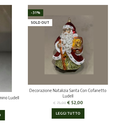
-31%
SOLD OUT
Decorazione Natalizia Santa Con Cofanetto
Ludell
mino Ludell
€
52,00
€
75,00
LEGGI TUTTO
O