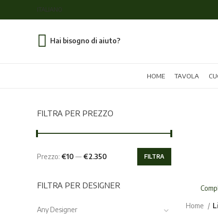
ITALIANO
Hai bisogno di aiuto?
HOME
TAVOLA
CU
FILTRA PER PREZZO
Prezzo:
€10
—
€2.350
FILTRA
Prezzo
Prezzo
Min
Max
FILTRA PER DESIGNER
Compl
Home
L
Any Designer