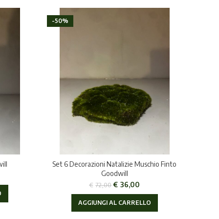
-50%
ill
Set 6 Decorazioni Natalizie Muschio Finto
Goodwill
€
36,00
€
72,00
O
AGGIUNGI AL CARRELLO