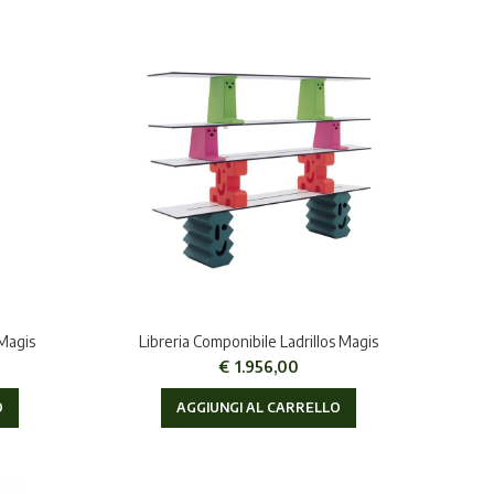
 Magis
Libreria Componibile Ladrillos Magis
€
1.956,00
O
AGGIUNGI AL CARRELLO