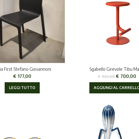
ia First Stefano Giovannoni
Sgabello Girevole Tibu Ma
€
177,00
€
700,00
€
903,00
LEGGI TUTTO
AGGIUNGI AL CARRELL