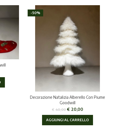
-50%
will
O
Decorazione Natalizia Alberello Con Piume
Goodwill
€
20,00
€
40,00
AGGIUNGI AL CARRELLO