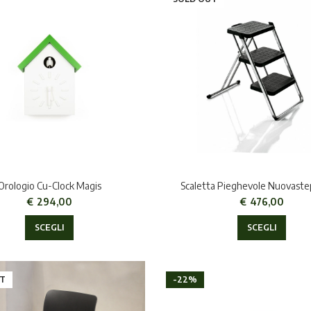
Orologio Cu-Clock Magis
Scaletta Pieghevole Nuovaste
€
294,00
€
476,00
SCEGLI
SCEGLI
T
-22%