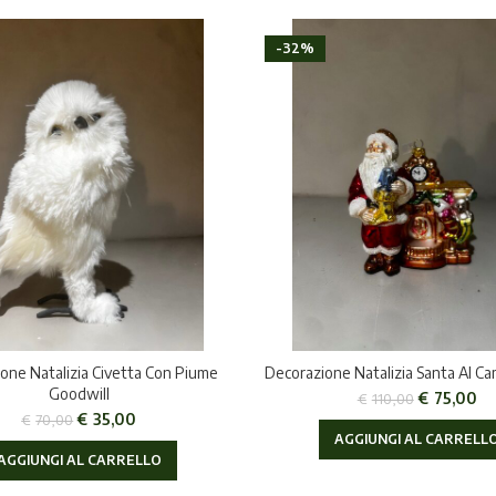
-32%
one Natalizia Civetta Con Piume
Decorazione Natalizia Santa Al Ca
Goodwill
€
75,00
€
110,00
€
35,00
€
70,00
AGGIUNGI AL CARRELL
AGGIUNGI AL CARRELLO