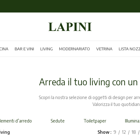
CINA
BAR E VINI
LIVING
MODERNARIATO
VETRINA
LISTA NOZ
Arreda il tuo living con un
Scopri la nostra selezione di oggetti di design per arred
Valorizza il tuo quotidian
ementi d’arredo
Sedute
Toiletpaper
Illumin
iving
Show
9
12
18