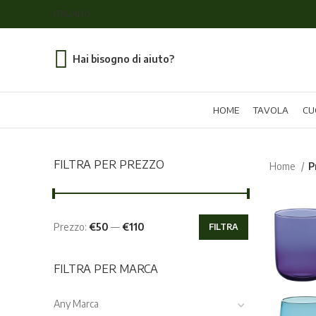
ITALIANO
Hai bisogno di aiuto?
HOME
TAVOLA
CU
FILTRA PER PREZZO
Home
P
Prezzo:
€50
—
€110
FILTRA
Prezzo
Prezzo
Min
Max
FILTRA PER MARCA
Any Marca