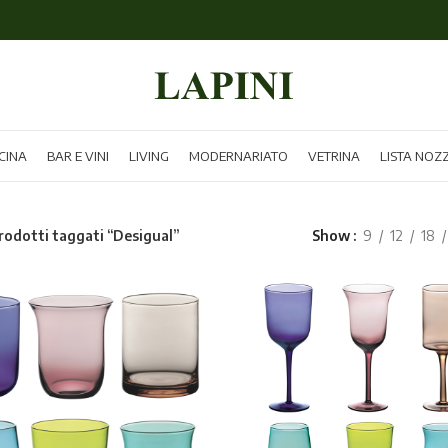
CINA
BAR E VINI
LIVING
MODERNARIATO
VETRINA
LISTA NOZ
rodotti taggati “Desigual”
Show
9
12
18