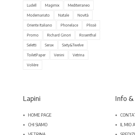
Ludell
Magimix
Mediterraneo
Modernariato
Natale
Novità
Oriente Italiano
Phonelace
Plissè
Promo
Richard Ginori
Rosenthal
Seletti
Serax
Sixty&Twelve
ToiletPaper
Venini
Vetrina
Volière
Lapini
Info & 
HOME PAGE
CONTA
CHI SIAMO
IL MIO
VETRINA
SPEDIZI