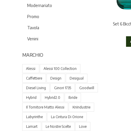
Modernariato
Promo
Set 6 Bicc
Tavola
Venini
MARCHIO
Alessi
Alessi 100 Collection
Caffettiere
Design
Desigual
Diesel Living
Ginori 1735
Goodwill
Hybrid
Hybrid2.0
Ibride
Il Tornitore Matto Alessi
KnIndustrie
Labyrinthe
La Cintura Di Orione
Lamart
Le Nostre Scelte
Love