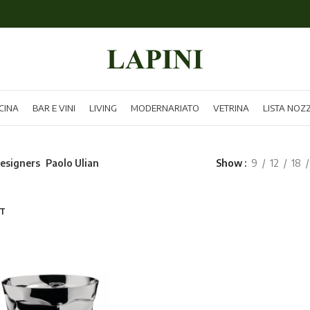
CINA
BAR E VINI
LIVING
MODERNARIATO
VETRINA
LISTA NOZ
esigners
Paolo Ulian
Show
9
12
18
T