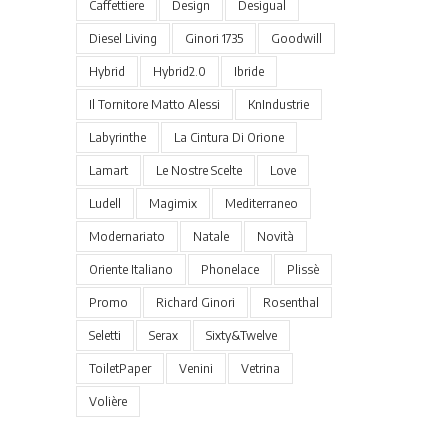
Caffettiere
Design
Desigual
Diesel Living
Ginori 1735
Goodwill
Hybrid
Hybrid2.0
Ibride
Il Tornitore Matto Alessi
KnIndustrie
Labyrinthe
La Cintura Di Orione
Lamart
Le Nostre Scelte
Love
Ludell
Magimix
Mediterraneo
Modernariato
Natale
Novità
Oriente Italiano
Phonelace
Plissè
Promo
Richard Ginori
Rosenthal
Seletti
Serax
Sixty&Twelve
ToiletPaper
Venini
Vetrina
Volière