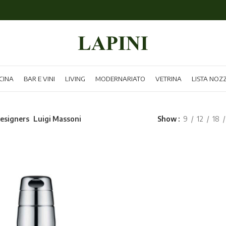
CINA
BAR E VINI
LIVING
MODERNARIATO
VETRINA
LISTA NOZ
esigners
Luigi Massoni
Show
9
12
18