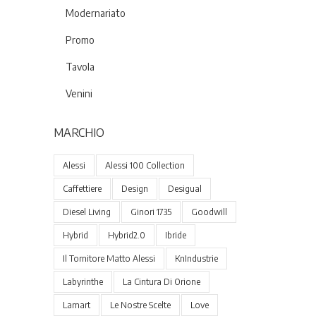
Modernariato
Promo
Tavola
Venini
MARCHIO
Alessi
Alessi 100 Collection
Caffettiere
Design
Desigual
Diesel Living
Ginori 1735
Goodwill
Hybrid
Hybrid2.0
Ibride
Il Tornitore Matto Alessi
KnIndustrie
Labyrinthe
La Cintura Di Orione
Lamart
Le Nostre Scelte
Love