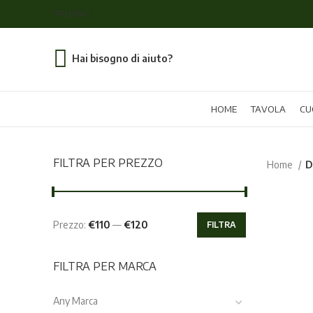
ITALIANO
Hai bisogno di aiuto?
HOME
TAVOLA
CU
FILTRA PER PREZZO
Home
D
Prezzo:
€110
—
€120
FILTRA
Prezzo
Prezzo
Min
Max
FILTRA PER MARCA
Any Marca