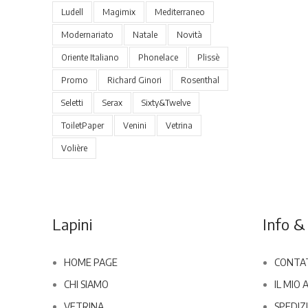
Ludell
Magimix
Mediterraneo
Modernariato
Natale
Novità
Oriente Italiano
Phonelace
Plissè
Promo
Richard Ginori
Rosenthal
Seletti
Serax
Sixty&Twelve
ToiletPaper
Venini
Vetrina
Volière
Lapini
Info & 
HOME PAGE
CONTA
CHI SIAMO
IL MIO
VETRINA
SPEDIZI