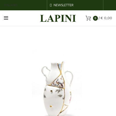
ITALIANO
NEWSLETTER
/
€
0,00
0