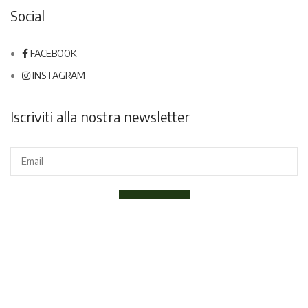
Social
FACEBOOK
INSTAGRAM
Iscriviti alla nostra newsletter
Dichiaro di aver letto e compreso la
Privacy Policy
ed acconsento
a ricevere la newsletter.