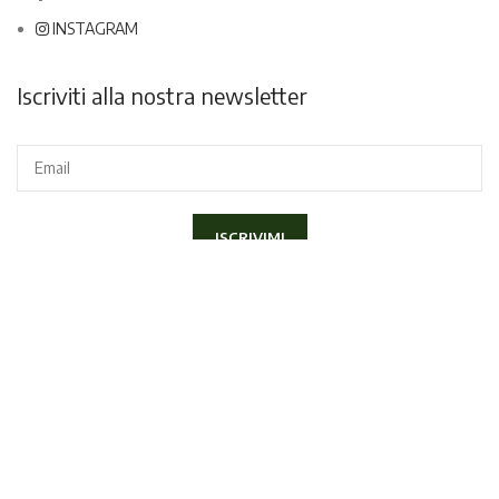
INSTAGRAM
Iscriviti alla nostra newsletter
Dichiaro di aver letto e compreso la
Privacy Policy
ed acconsento
a ricevere la newsletter.
Copyright
2020 Lapini Corso Italia 70, 52100 - Arezzo | P.IVA
01406790517 - Tel.
057520300
|
info@lapiniarezzo.it
Sito realizzato da
E-Commerce Therapy