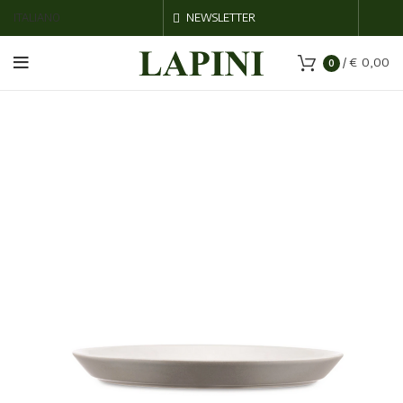
ITALIANO
NEWSLETTER
/
€
0,00
0