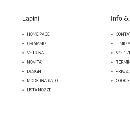
Lapini
Info & 
HOME PAGE
CONTA
CHI SIAMO
IL MIO
VETRINA
SPEDIZI
NOVITA’
TERMIN
DESIGN
PRIVAC
MODERNARIATO
COOKIE
LISTA NOZZE
Copyright
2020 Lapini Corso Italia 70, 52100 - Arezzo | P.IVA
Sito realizzato da
E-Commerce Therapy