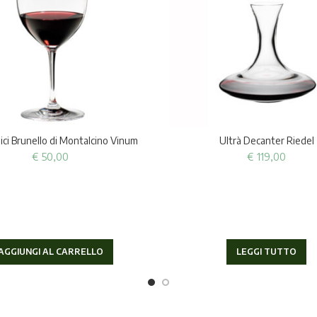
lici Brunello di Montalcino Vinum
Ultrà Decanter Riedel
€
50,00
€
119,00
AGGIUNGI AL CARRELLO
LEGGI TUTTO