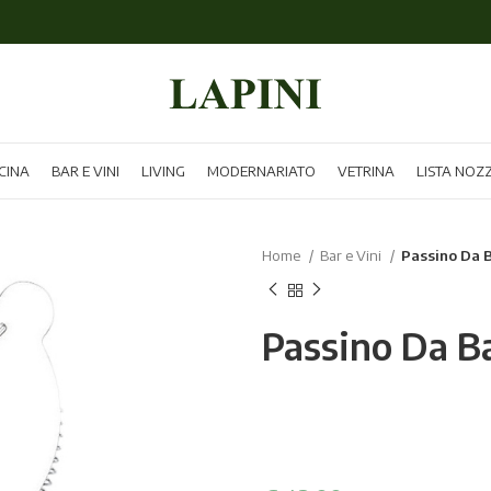
CINA
BAR E VINI
LIVING
MODERNARIATO
VETRINA
LISTA NOZ
Home
Bar e Vini
Passino Da B
Passino Da B