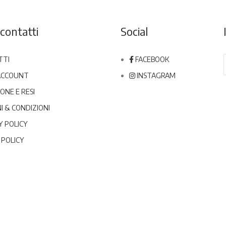
contatti
Social
TTI
FACEBOOK
 ACCOUNT
INSTAGRAM
ONE E RESI
I & CONDIZIONI
Y POLICY
 POLICY
 01406790517 - Tel.
057520300
|
info@lapiniarezzo.it