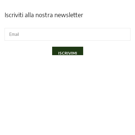
Iscriviti alla nostra newsletter
Dichiaro di aver letto e compreso la
Privacy Policy
ed acconsento
a ricevere la newsletter.
Copyright
2020 Lapini Corso Italia 70, 52100 - Arezzo | P.IVA
01406790517 - Tel.
057520300
|
info@lapiniarezzo.it
Sito realizzato da
E-Commerce Therapy